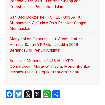
Periode 2026-2030, Dorong Sinergi dan
Transformasi Pendidikan Islam
Sah Jadi Doktor Ke-145 FEBI UINSA, KH.
Muhammad Ala’uddin Raih Predikat Sangat
Memuaskan
Menyiapkan Generasi Ulul Albab, Haflah
Akhirus Sanah YPP Qomaruddin 2026
Berlangsung Penuh Khidmat
Semarak Muharram 1448 H di YPP
Qomaruddin: Merawat Tradisi, Menumbuhkan
Prestasi Melalui Unjuk Kreativitas Santri
F
T
T
X
W
S
a
w
hr
h
h