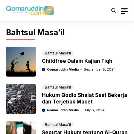
Skip
to
content
Bahtsul Masa’il
Bahtsul Masa'il
Childfree Dalam Kajian Fiqh
Qomaruddin Media
September 8, 2024
Bahtsul Masa'il
Hukum Qodlo Shalat Saat Bekerja
dan Terjebak Macet
Qomaruddin Media
July 6, 2024
Bahtsul Masa'il
Seputar Hukum tentang Al-Quran