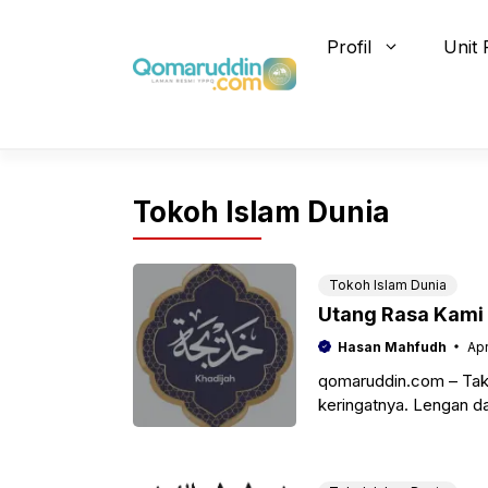
Skip
to
Profil
Unit 
content
Tokoh Islam Dunia
Tokoh Islam Dunia
Utang Rasa Kami
Hasan Mahfudh
Apr
qomaruddin.com – Tak 
keringatnya. Lengan d
duri-duri dan bebatua