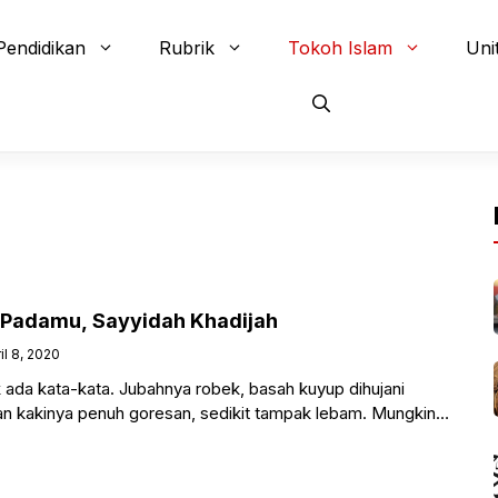
Pendidikan
Rubrik
Tokoh Islam
Uni
 Padamu, Sayyidah Khadijah
il 8, 2020
ada kata-kata. Jubahnya robek, basah kuyup dihujani
an kakinya penuh goresan, sedikit tampak lebam. Mungkin
n tajam mengenainya,