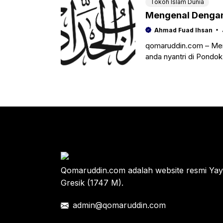
Tokoh Islam Dunia
Mengenal Dengan
Ahmad Fuad Ihsan
qomaruddin.com – Men
anda nyantri di Pondo
dengan wirid Ratib al
Qomaruddin.com adalah website resmi Y
Gresik (1747 M).
admin@qomaruddin.com