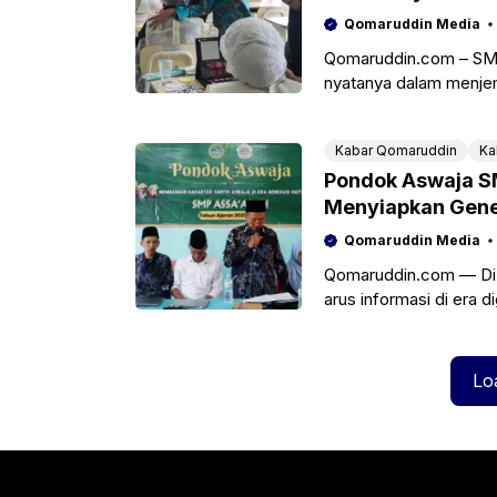
Qomaruddin Media
Qomaruddin.com – SM
nyatanya dalam menjem
Bursa Kerja Khusus (BK
Kabar Qomaruddin
Ka
Pondok Aswaja SM
Menyiapkan Gene
Qomaruddin Media
Qomaruddin.com — Di 
arus informasi di era 
sebuah kebutuhan yang
Lo