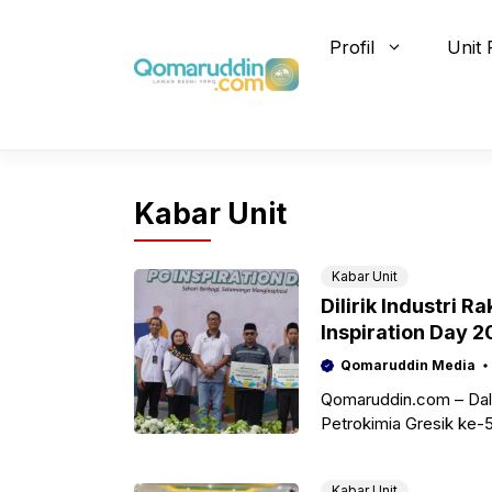
Skip
to
Profil
Unit 
content
Kabar Unit
Kabar Unit
Dilirik Industri 
Inspiration Day 
Qomaruddin Media
Qomaruddin.com – Dal
Petrokimia Gresik ke-5
(PG) Inspiration Day 
Kabar Unit