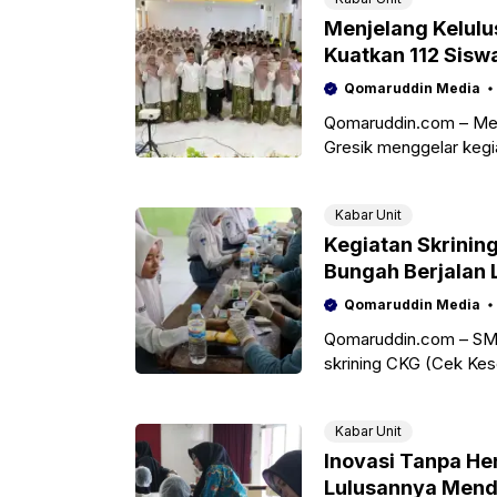
Menjelang Kelulu
Kuatkan 112 Sis
Qomaruddin Media
Qomaruddin.com – Men
Gresik menggelar kegi
memperkuat pemahama
Kabar Unit
Kegiatan Skrini
Bungah Berjalan 
Qomaruddin Media
Qomaruddin.com – SMA
skrining CKG (Cek Kes
(UKS) pada Senin, 10 
Kabar Unit
Inovasi Tanpa Hen
Lulusannya Mendo