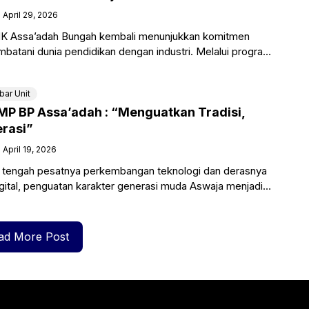
April 29, 2026
K Assa’adah Bungah kembali menunjukkan komitmen
batani dunia pendidikan dengan industri. Melalui program
K) yang inovatif, sekolah ini
bar Unit
P BP Assa’adah : “Menguatkan Tradisi,
rasi”
April 19, 2026
tengah pesatnya perkembangan teknologi dan derasnya
digital, penguatan karakter generasi muda Aswaja menjadi
 sangat penting.
ad More Post