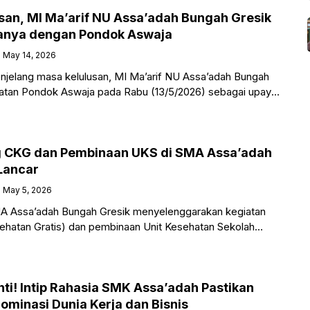
san, MI Ma’arif NU Assa’adah Bungah Gresik
wanya dengan Pondok Aswaja
May 14, 2026
jelang masa kelulusan, MI Ma’arif NU Assa’adah Bungah
atan Pondok Aswaja pada Rabu (13/5/2026) sebagai upaya
n akidah Ahlussunnah wal
ng CKG dan Pembinaan UKS di SMA Assa’adah
Lancar
May 5, 2026
 Assa’adah Bungah Gresik menyelenggarakan kegiatan
ehatan Gratis) dan pembinaan Unit Kesehatan Sekolah
Juni 2026, bertempat
ti! Intip Rahasia SMK Assa’adah Pastikan
minasi Dunia Kerja dan Bisnis