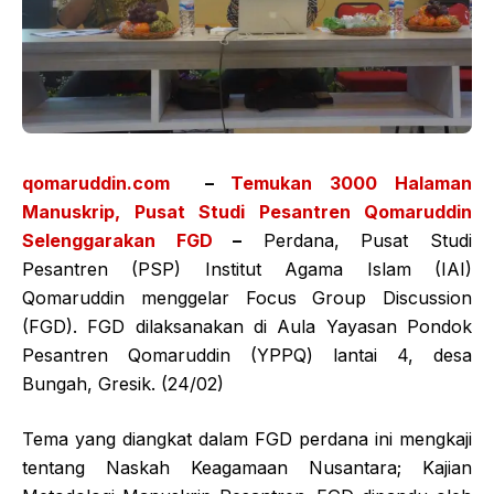
qomaruddin.com
–
Temukan 3000 Halaman
Manuskrip, Pusat Studi Pesantren Qomaruddin
Selenggarakan FGD
–
Perdana, Pusat Studi
Pesantren (PSP) Institut Agama Islam (IAI)
Qomaruddin menggelar Focus Group Discussion
(FGD). FGD dilaksanakan di Aula Yayasan Pondok
Pesantren Qomaruddin (YPPQ) lantai 4, desa
Bungah, Gresik. (24/02)
Tema yang diangkat dalam FGD perdana ini mengkaji
tentang Naskah Keagamaan Nusantara; Kajian