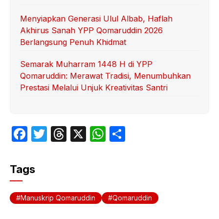
Menyiapkan Generasi Ulul Albab, Haflah
Akhirus Sanah YPP Qomaruddin 2026
Berlangsung Penuh Khidmat
Semarak Muharram 1448 H di YPP
Qomaruddin: Merawat Tradisi, Menumbuhkan
Prestasi Melalui Unjuk Kreativitas Santri
F
T
T
X
W
S
a
w
hr
h
h
c
itt
e
at
ar
Tags
e
er
a
s
e
b
d
A
Manuskrip Qomaruddin
Qomaruddin
o
s
p