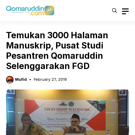
Skip
to
content
Temukan 3000 Halaman
Manuskrip, Pusat Studi
Pesantren Qomaruddin
Selenggarakan FGD
Mufid
February 27, 2019