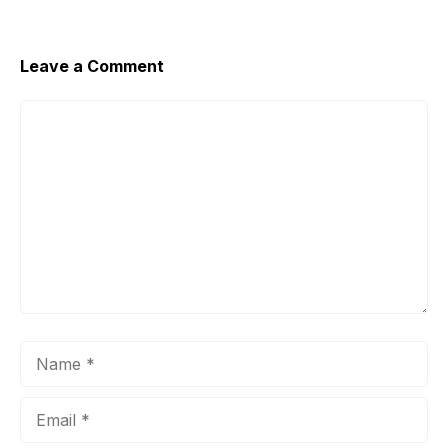
o
p
k
Leave a Comment
Comment
Name
Email