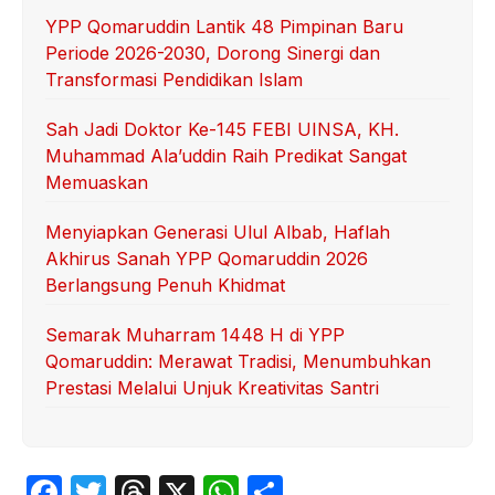
YPP Qomaruddin Lantik 48 Pimpinan Baru
Periode 2026-2030, Dorong Sinergi dan
Transformasi Pendidikan Islam
Sah Jadi Doktor Ke-145 FEBI UINSA, KH.
Muhammad Ala’uddin Raih Predikat Sangat
Memuaskan
Menyiapkan Generasi Ulul Albab, Haflah
Akhirus Sanah YPP Qomaruddin 2026
Berlangsung Penuh Khidmat
Semarak Muharram 1448 H di YPP
Qomaruddin: Merawat Tradisi, Menumbuhkan
Prestasi Melalui Unjuk Kreativitas Santri
F
T
T
X
W
S