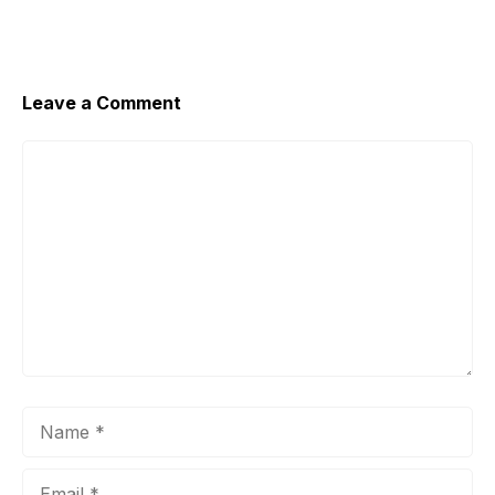
o
p
k
Leave a Comment
Comment
Name
Email