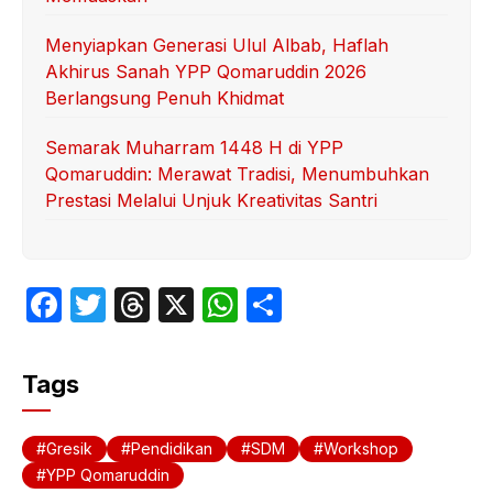
Menyiapkan Generasi Ulul Albab, Haflah
Akhirus Sanah YPP Qomaruddin 2026
Berlangsung Penuh Khidmat
Semarak Muharram 1448 H di YPP
Qomaruddin: Merawat Tradisi, Menumbuhkan
Prestasi Melalui Unjuk Kreativitas Santri
F
T
T
X
W
S
a
w
hr
h
h
c
itt
e
at
ar
Tags
e
er
a
s
e
b
d
A
Gresik
Pendidikan
SDM
Workshop
o
s
p
YPP Qomaruddin