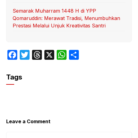
Semarak Muharram 1448 H di YPP
Qomaruddin: Merawat Tradisi, Menumbuhkan
Prestasi Melalui Unjuk Kreativitas Santri
F
T
T
X
W
S
a
w
hr
h
h
c
itt
e
at
ar
Tags
e
er
a
s
e
b
d
A
o
s
p
o
p
k
Leave a Comment
Comment