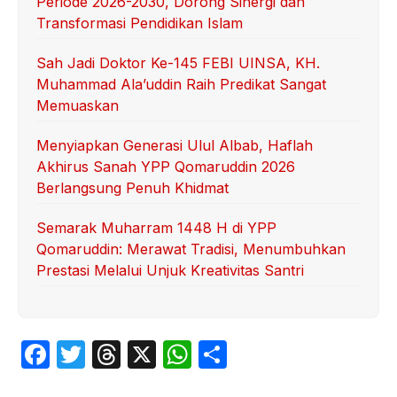
Periode 2026-2030, Dorong Sinergi dan
Transformasi Pendidikan Islam
Sah Jadi Doktor Ke-145 FEBI UINSA, KH.
Muhammad Ala’uddin Raih Predikat Sangat
Memuaskan
Menyiapkan Generasi Ulul Albab, Haflah
Akhirus Sanah YPP Qomaruddin 2026
Berlangsung Penuh Khidmat
Semarak Muharram 1448 H di YPP
Qomaruddin: Merawat Tradisi, Menumbuhkan
Prestasi Melalui Unjuk Kreativitas Santri
F
T
T
X
W
S
a
w
hr
h
h