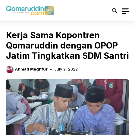
Skip
to
content
Kerja Sama Kopontren
Qomaruddin dengan OPOP
Jatim Tingkatkan SDM Santri
Ahmad Maghfur
July 2, 2022