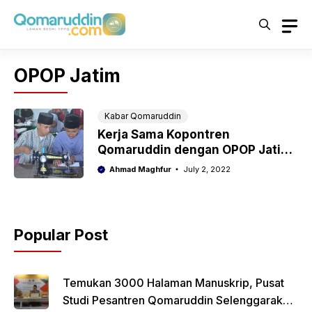
Skip
to
content
OPOP Jatim
Kabar Qomaruddin
Kerja Sama Kopontren
Qomaruddin dengan OPOP Jatim
Tingkatkan SDM Santri
Ahmad Maghfur
July 2, 2022
Popular Post
Temukan 3000 Halaman Manuskrip, Pusat
Studi Pesantren Qomaruddin Selenggarakan