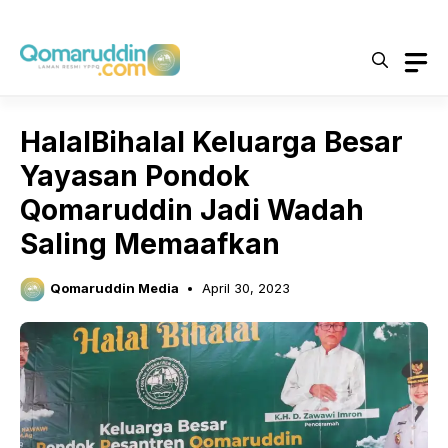
Skip
to
content
HalalBihalal Keluarga Besar
Yayasan Pondok
Qomaruddin Jadi Wadah
Saling Memaafkan
Qomaruddin Media
April 30, 2023