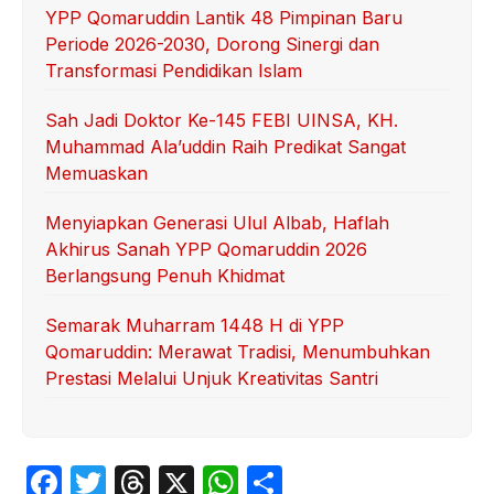
YPP Qomaruddin Lantik 48 Pimpinan Baru
Periode 2026-2030, Dorong Sinergi dan
Transformasi Pendidikan Islam
Sah Jadi Doktor Ke-145 FEBI UINSA, KH.
Muhammad Ala’uddin Raih Predikat Sangat
Memuaskan
Menyiapkan Generasi Ulul Albab, Haflah
Akhirus Sanah YPP Qomaruddin 2026
Berlangsung Penuh Khidmat
Semarak Muharram 1448 H di YPP
Qomaruddin: Merawat Tradisi, Menumbuhkan
Prestasi Melalui Unjuk Kreativitas Santri
F
T
T
X
W
S