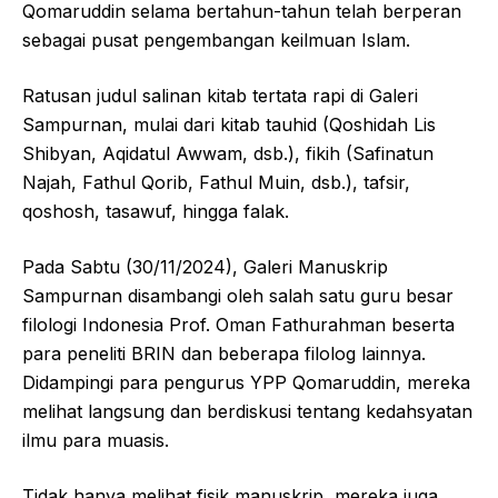
Qomaruddin selama bertahun-tahun telah berperan
sebagai pusat pengembangan keilmuan Islam.
Ratusan judul salinan kitab tertata rapi di Galeri
Sampurnan, mulai dari kitab tauhid (Qoshidah Lis
Shibyan, Aqidatul Awwam, dsb.), fikih (Safinatun
Najah, Fathul Qorib, Fathul Muin, dsb.), tafsir,
qoshosh, tasawuf, hingga falak.
Pada Sabtu (30/11/2024), Galeri Manuskrip
Sampurnan disambangi oleh salah satu guru besar
filologi Indonesia Prof. Oman Fathurahman beserta
para peneliti BRIN dan beberapa filolog lainnya.
Didampingi para pengurus YPP Qomaruddin, mereka
melihat langsung dan berdiskusi tentang kedahsyatan
ilmu para muasis.
Tidak hanya melihat fisik manuskrip, mereka juga