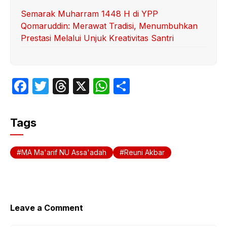
Semarak Muharram 1448 H di YPP
Qomaruddin: Merawat Tradisi, Menumbuhkan
Prestasi Melalui Unjuk Kreativitas Santri
F
T
T
X
W
S
a
w
hr
h
h
c
itt
e
at
ar
Tags
e
er
a
s
e
b
d
A
MA Ma'arif NU Assa'adah
Reuni Akbar
o
s
p
o
p
k
Leave a Comment