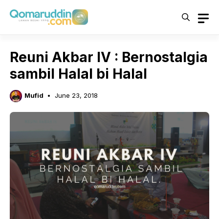
Skip
to
content
Reuni Akbar IV : Bernostalgia
sambil Halal bi Halal
Mufid
June 23, 2018