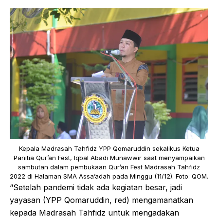
Kepala Madrasah Tahfidz YPP Qomaruddin sekalikus Ketua
Panitia Qur’an Fest, Iqbal Abadi Munawwir saat menyampaikan
sambutan dalam pembukaan Qur’an Fest Madrasah Tahfidz
2022 di Halaman SMA Assa’adah pada Minggu (11/12). Foto: QOM.
“Setelah pandemi tidak ada kegiatan besar, jadi
yayasan (YPP Qomaruddin, red) mengamanatkan
kepada Madrasah Tahfidz untuk mengadakan