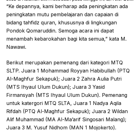
“Ke depannya, kami berharap ada peningkatan ada
peningkatan mutu pembelajaran dan capaian di
bidang tahfidz quran, khususnya di lingkungan
Pondok Qomaruddin. Semoga acara ini dapat
menambah kebarokahan bagi kita semua,” kata M.
Nawawi.
Berikut merupakan pemenang dari kategori MTQ
SLTP. Juara 1 Mohammad Royyan Habibullah (PTQ
Al-Maghfur Sekapuk); Juara 2 Zahra Aulia Putri
(MTS Ihyaul Ulum Dukun); Juara 3 Yasid
Firmansyah (MTS Ihyaul Ulum Dukun). Pemenang
untuk katergori MTQ SLTA, Juara 1 Nadya Aqila
Rifdah (PTQ Al-Maghfur Sekapuk); Juara 2 Wildan
Alif Muhammad (MA Al-Ma’arif Singosari Malang);
Juara 3 M. Yusuf Nidhom (MAN 1 Mojokerto).