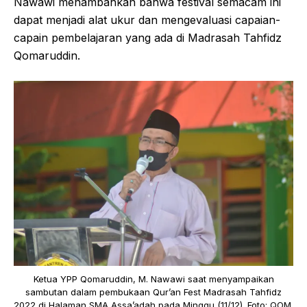
Nawawi menambahkan bahwa festival semacam ini
dapat menjadi alat ukur dan mengevaluasi capaian-
capain pembelajaran yang ada di Madrasah Tahfidz
Qomaruddin.
Ketua YPP Qomaruddin, M. Nawawi saat menyampaikan
sambutan dalam pembukaan Qur’an Fest Madrasah Tahfidz
2022 di Halaman SMA Assa’adah pada Minggu (11/12). Foto: QOM.