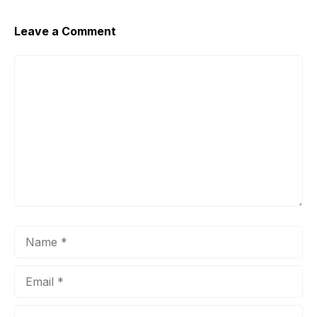
o
p
k
Leave a Comment
Comment
Name
Email
Website