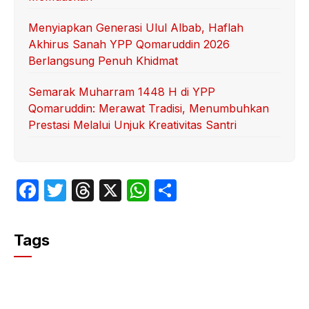
Menyiapkan Generasi Ulul Albab, Haflah
Akhirus Sanah YPP Qomaruddin 2026
Berlangsung Penuh Khidmat
Semarak Muharram 1448 H di YPP
Qomaruddin: Merawat Tradisi, Menumbuhkan
Prestasi Melalui Unjuk Kreativitas Santri
F
T
T
X
W
S
a
w
hr
h
h
c
itt
e
at
ar
Tags
e
er
a
s
e
b
d
A
o
s
p