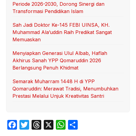
Periode 2026-2030, Dorong Sinergi dan
Transformasi Pendidikan Islam
Sah Jadi Doktor Ke-145 FEBI UINSA, KH.
Muhammad Ala’uddin Raih Predikat Sangat
Memuaskan
Menyiapkan Generasi Ulul Albab, Haflah
Akhirus Sanah YPP Qomaruddin 2026
Berlangsung Penuh Khidmat
Semarak Muharram 1448 H di YPP
Qomaruddin: Merawat Tradisi, Menumbuhkan
Prestasi Melalui Unjuk Kreativitas Santri
F
T
T
X
W
S
a
w
hr
h
h