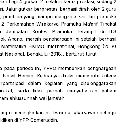
 bagi 4 gu/kar, 2 melalui skema prestasi, sedang 2
. Jalur gu/kar berprestasi berhasil dirah oleh 2 guru
, pembina yang mampu mengantarkan tim pramuka
e-2 Perkemahan Wirakarya Pramuka Ma’arif Tingkat
n Jembatan Kontes Pramuka Terampil di ITS
Pak Anang, meraih penghargaan ini setelah berhasil
 Matematika HKIMO International, Hongkong (2018)
 Nasional, Bengkulu (2018), berturut-turut.
uka pada periode ini, YPPQ memberikan penghargaan
Ismail Hamim. Keduanya dinilai memenuhi kriteria
erpartisipasi dalam kegiatan yang diselenggarakan
arakat, serta tidak pernah menyebarkan paham
am ahlussunnah wal jama’ah.
ampu meningkatkan motivasi guru/karyawan sebagai
idikan di YPP Qomaruddin.