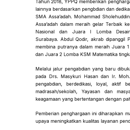
Tahun 2018, YPPQ memberikan penghargaan
lainnya berdasarkan pengbdian dan dedikasi
SMA Assa’adah. Mohammad Sholehuddin
Assa’adah dalam meraih gelar Terbaik k
Nasional dan Juara I Lomba Desai
Surabaya. Abdul Qodir, akrab dipanggil 
membina putranya dalam meraih Juara 1
dan Juara 2 Lomba KSM Matematika tingkat
Melalui jalur pengabdian yang baru dib
pada Drs. Masykuri Hasan dan Ir. Moh. 
pengabdian, berdedikasi, loyal, aktif b
madrasah/sekolah, Yayasan dan masy
keagamaan yang bertentangan dengan pah
Pemberian penghargaan ini diharapkan m
upaya meningkatkan kualitas layanan pend