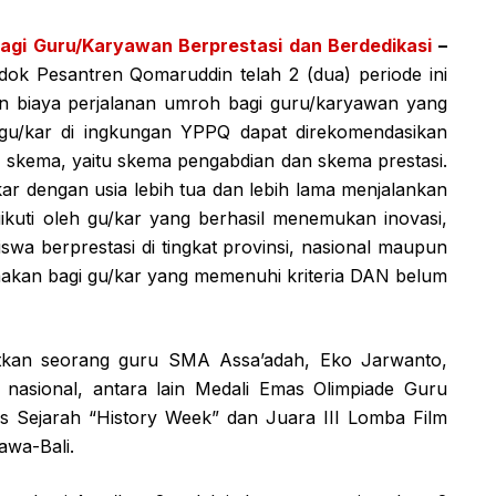
gi Guru/Karyawan Berprestasi dan Berdedikasi
–
dok Pesantren Qomaruddin telah 2 (dua) periode ini
 biaya perjalanan umroh bagi guru/karyawan yang
p gu/kar di ingkungan YPPQ dapat direkomendasikan
) skema, yaitu skema pengabdian dan skema prestasi.
ar dengan usia lebih tua dan lebih lama menjalankan
ikuti oleh gu/kar yang berhasil menemukan inovasi,
wa berprestasi di tingkat provinsi, nasional maupun
utamakan bagi gu/kar yang memenuhi kriteria DAN belum
kan seorang guru SMA Assa’adah, Eko Jarwanto,
 nasional, antara lain Medali Emas Olimpiade Guru
is Sejarah “History Week” dan Juara III Lomba Film
awa-Bali.