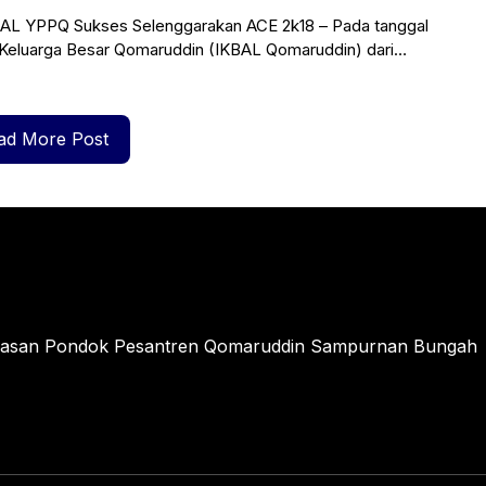
AL YPPQ Sukses Selenggarakan ACE 2k18 – Pada tanggal
an Keluarga Besar Qomaruddin (IKBAL Qomaruddin) dari
ar acara
ad More Post
ayasan Pondok Pesantren Qomaruddin Sampurnan Bungah