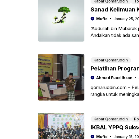
Kabar Qomaruddin
To
Sanad Keilmuan K
Mufid
January 25, 2
‘Abdullah bin Mubarak 
Andaikan tidak ada sa
tersebut menunjukkan 
Kabar Qomaruddin
Pelatihan Progra
Ahmad Fuad Ihsan
qomaruddin.com – Pela
rangka untuk meningka
al-Quran bagi para san
Kabar Qomaruddin
Po
IKBAL YPPQ Suks
Mufid
January 15, 2