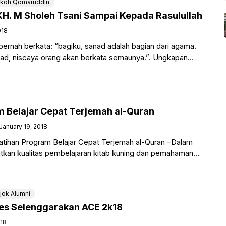
koh Qomaruddin
H. M Sholeh Tsani Sampai Kepada Rasulullah
018
pernah berkata: “bagiku, sanad adalah bagian dari agama.
nad, niscaya orang akan berkata semaunya.”. Ungkapan
betapa pentingnya
m Belajar Cepat Terjemah al-Quran
January 19, 2018
tihan Program Belajar Cepat Terjemah al-Quran –Dalam
tkan kualitas pembelajaran kitab kuning dan pemahaman
tri di Yayasan Pondok
jok Alumni
es Selenggarakan ACE 2k18
018