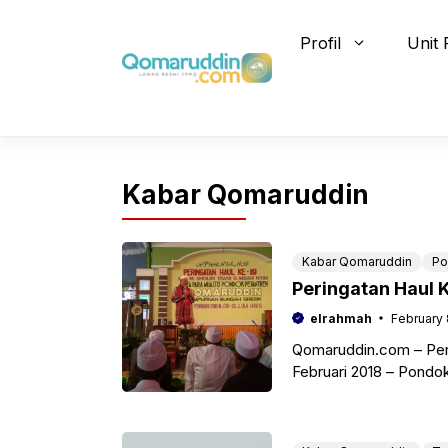
Skip
to
Profil
Unit 
content
Kabar Qomaruddin
Kabar Qomaruddin
Po
Peringatan Haul K
elrahmah
February 
Qomaruddin.com – Perin
Februari 2018 – Pondo
Sholeh