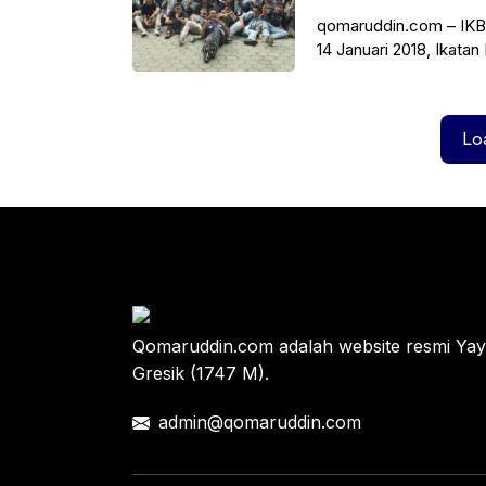
qomaruddin.com – IKB
14 Januari 2018, Ikat
beberapa unit menggel
Lo
Qomaruddin.com adalah website resmi Y
Gresik (1747 M).
admin@qomaruddin.com