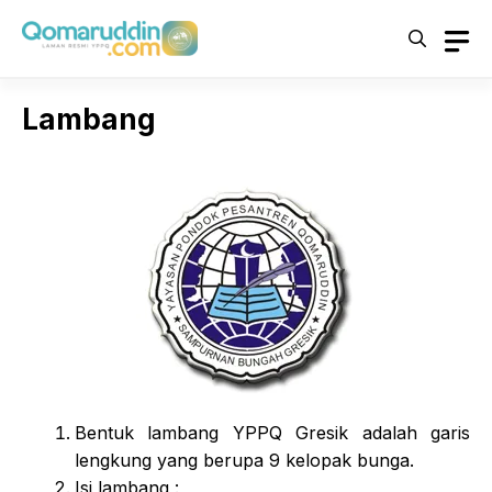
Skip
to
content
Lambang
Bentuk lambang YPPQ Gresik adalah garis
lengkung yang berupa 9 kelopak bunga.
Isi lambang :