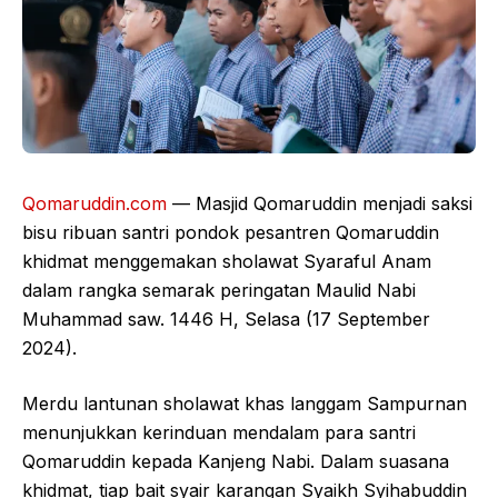
Qomaruddin.com
— Masjid Qomaruddin menjadi saksi
bisu ribuan santri pondok pesantren Qomaruddin
khidmat menggemakan sholawat Syaraful Anam
dalam rangka semarak peringatan Maulid Nabi
Muhammad saw. 1446 H, Selasa (17 September
2024).
Merdu lantunan sholawat khas langgam Sampurnan
menunjukkan kerinduan mendalam para santri
Qomaruddin kepada Kanjeng Nabi. Dalam suasana
khidmat, tiap bait syair karangan Syaikh Syihabuddin