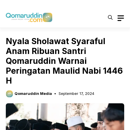
Skip
to
content
Nyala Sholawat Syaraful
Anam Ribuan Santri
Qomaruddin Warnai
Peringatan Maulid Nabi 1446
H
Qomaruddin Media
September 17, 2024