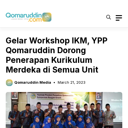
Skip
to
content
Gelar Workshop IKM, YPP
Qomaruddin Dorong
Penerapan Kurikulum
Merdeka di Semua Unit
Qomaruddin Media
March 21, 2023