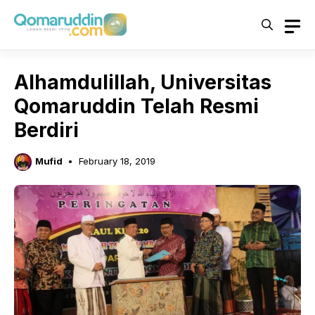
Skip
to
content
Alhamdulillah, Universitas
Qomaruddin Telah Resmi
Berdiri
Mufid
February 18, 2019