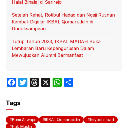
Halal Bihalal di Sarirejo
Setelah Rehat, Rotibul Hadad dan Ngaji Rutinan
Kembali Digelar IKBAL Qomaruddin di
Duduksampean
Tutup Tahun 2023, IKBAL MADAH Buka
Lembaran Baru Kepengurusan Dalam
Mewujudkan Alumni Bermanfaat
F
T
T
X
W
S
a
w
hr
h
h
c
itt
e
at
ar
Tags
e
er
a
s
e
b
d
A
Bumi Aswaja
IKBAL Qomaruddin
Irsyadul Ibad
o
s
p
Pak Muslih