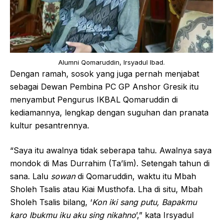
Alumni Qomaruddin, Irsyadul Ibad.
Dengan ramah, sosok yang juga pernah menjabat
sebagai Dewan Pembina PC GP Anshor Gresik itu
menyambut Pengurus IKBAL Qomaruddin di
kediamannya, lengkap dengan suguhan dan pranata
kultur pesantrennya.
“Saya itu awalnya tidak seberapa tahu. Awalnya saya
mondok di Mas Durrahim (Ta’lim). Setengah tahun di
sana. Lalu
sowan
di Qomaruddin, waktu itu Mbah
Sholeh Tsalis atau Kiai Musthofa. Lha di situ, Mbah
Sholeh Tsalis bilang, ‘
Kon iki sang putu, Bapakmu
karo Ibukmu iku aku sing nikahno
’,” kata Irsyadul