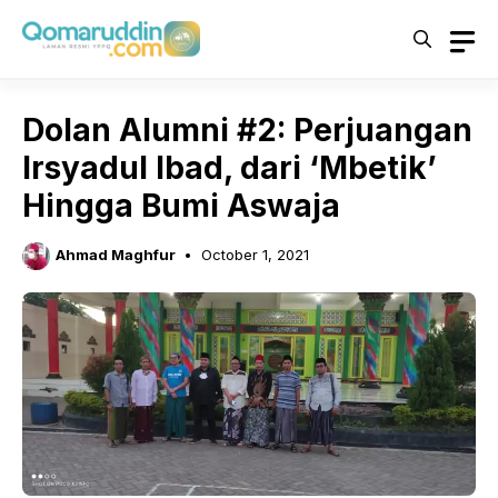
Skip
to
content
Dolan Alumni #2: Perjuangan
Irsyadul Ibad, dari ‘Mbetik’
Hingga Bumi Aswaja
Ahmad Maghfur
October 1, 2021