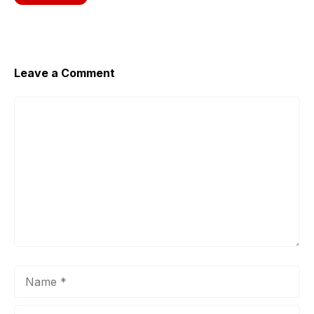
o
p
k
Leave a Comment
Comment
Name
Email