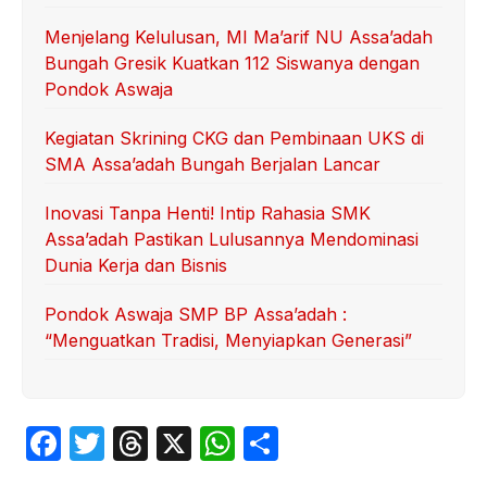
Menjelang Kelulusan, MI Ma’arif NU Assa’adah
Bungah Gresik Kuatkan 112 Siswanya dengan
Pondok Aswaja
Kegiatan Skrining CKG dan Pembinaan UKS di
SMA Assa’adah Bungah Berjalan Lancar
Inovasi Tanpa Henti! Intip Rahasia SMK
Assa’adah Pastikan Lulusannya Mendominasi
Dunia Kerja dan Bisnis
Pondok Aswaja SMP BP Assa’adah :
“Menguatkan Tradisi, Menyiapkan Generasi”
F
T
T
X
W
S
a
w
hr
h
h