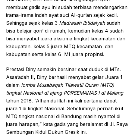
membuat gadis ayu ini sudah terbiasa mendengarkan
irama-irama indah ayat suci Al-qur’an sejak kecil.
Sehingga sejak kelas 3
Madrasah Ibtidaiyah s
udah
bisa belajar qori’ di rumah, kemudian kelas 4 sudah
bisa menyabet juara aksioma tingkat kecamatan dan
kabupaten, kelas 5 juara MTQ kecamatan dan
kabupaten serta kelas 6 MI juara propinsi.
Prestasi Diny semakin bersinar saat duduk di MTs.
Assa’adah II, Diny berhasil menyabet gelar Juara 1
dalam
lomba Musabaqah Tilawatil Quran (MTQ)
tingkat Nasional di ajang PORSEMANAS I di Malang
tahun 2018. “Alhamdulillah ini kali pertama dapat
juara 1 di tingkat Nasional. Sebelumnya pernah ikut
MTQ tingkat nasional di Bandung masih nyantol di
juara harapan,” kata gadis yang beralamat di Jl. Raya
Sembungan Kidul Dukun Gresik ini.