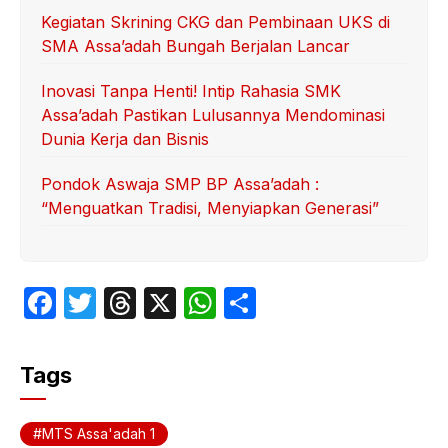
Kegiatan Skrining CKG dan Pembinaan UKS di
SMA Assa’adah Bungah Berjalan Lancar
Inovasi Tanpa Henti! Intip Rahasia SMK
Assa’adah Pastikan Lulusannya Mendominasi
Dunia Kerja dan Bisnis
Pondok Aswaja SMP BP Assa’adah :
“Menguatkan Tradisi, Menyiapkan Generasi”
F
T
T
X
W
S
a
w
hr
h
h
c
itt
e
at
ar
Tags
e
er
a
s
e
b
d
A
MTS Assa'adah 1