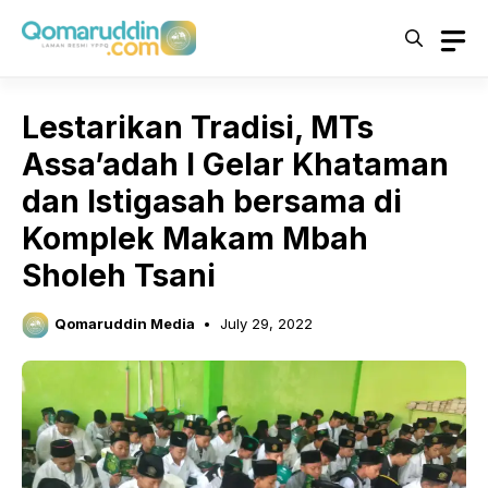
Skip
to
content
Lestarikan Tradisi, MTs
Assa’adah I Gelar Khataman
dan Istigasah bersama di
Komplek Makam Mbah
Sholeh Tsani
Qomaruddin Media
July 29, 2022