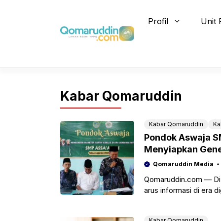
Skip
to
Profil
Unit 
content
Kabar Qomaruddin
Kabar Qomaruddin
Ka
Pondok Aswaja SM
Menyiapkan Gene
Qomaruddin Media
Qomaruddin.com — Di 
arus informasi di era 
sebuah kebutuhan yang
Kabar Qomaruddin