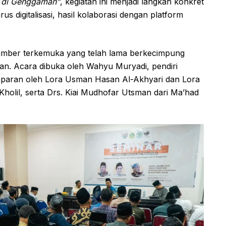
s di Genggaman”
, kegiatan ini menjadi langkah konkret
arus digitalisasi, hasil kolaborasi dengan platform
umber terkemuka yang telah lama berkecimpung
man. Acara dibuka oleh Wahyu Muryadi, pendiri
aparan oleh Lora Usman Hasan Al-Akhyari dan Lora
 Kholil, serta Drs. Kiai Mudhofar Utsman dari Ma’had