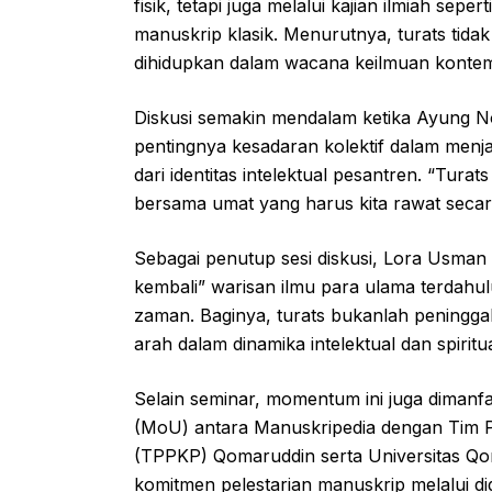
fisik, tetapi juga melalui kajian ilmiah sepe
manuskrip klasik. Menurutnya, turats tidak
dihidupkan dalam wacana keilmuan konte
Diskusi semakin mendalam ketika Ayung 
pentingnya kesadaran kolektif dalam menj
dari identitas intelektual pesantren. “Tura
bersama umat yang harus kita rawat seca
Sebagai penutup sesi diskusi, Lora Usma
kembali” warisan ilmu para ulama terdah
zaman. Baginya, turats bukanlah peningga
arah dalam dinamika intelektual dan spiritu
Selain seminar, momentum ini juga dima
(MoU) antara Manuskripedia dengan Tim 
(TPPKP) Qomaruddin serta Universitas Qo
komitmen pelestarian manuskrip melalui digit