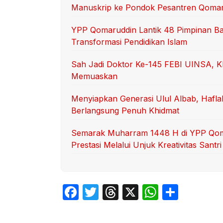
Manuskrip ke Pondok Pesantren Qoma
YPP Qomaruddin Lantik 48 Pimpinan Ba
Transformasi Pendidikan Islam
Sah Jadi Doktor Ke-145 FEBI UINSA, K
Memuaskan
Menyiapkan Generasi Ulul Albab, Hafl
Berlangsung Penuh Khidmat
Semarak Muharram 1448 H di YPP Qom
Prestasi Melalui Unjuk Kreativitas Santri
F
T
T
X
W
S
a
w
hr
h
h