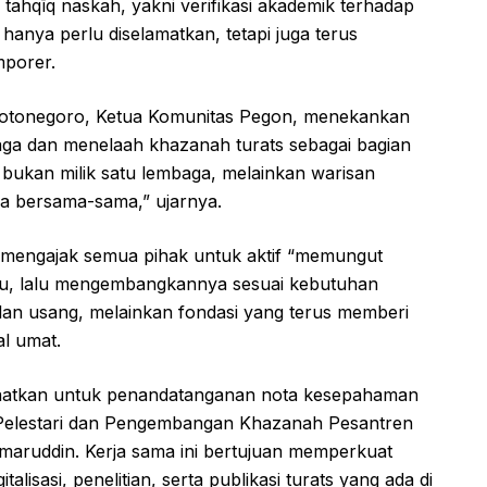
rti tahqīq naskah, yakni verifikasi akademik terhadap
 hanya perlu diselamatkan, tetapi juga terus
mporer.
Notonegoro, Ketua Komunitas Pegon, menekankan
aga dan menelaah khazanah turats sebagai bagian
ts bukan milik satu lembaga, melainkan warisan
ra bersama-sama,” ujarnya.
n mengajak semua pihak untuk aktif “memungut
ulu, lalu mengembangkannya sesuai kebutuhan
lan usang, melainkan fondasi yang terus memberi
al umat.
nfaatkan untuk penandatanganan nota kesepahaman
Pelestari dan Pengembangan Khazanah Pesantren
maruddin. Kerja sama ini bertujuan memperkuat
alisasi, penelitian, serta publikasi turats yang ada di