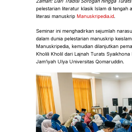
Zaman: Dari Tradisi Sorogan hingga Turat
pelestarian literatur klasik Islam di tengah 
literasi manuskrip
Manuskripedia.id
.
Seminar ini menghadirkan sejumlah naras
dalam dunia pelestarian manuskrip keisla
Manuskripedia, kemudian dilanjutkan pem
Kholili Kholil dari Lajnah Turats Syaikhona
Jam’iyah Ulya Universitas Qomaruddin.