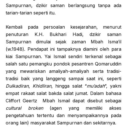
Sampurnan, dzikir saman berlangsung tanpa ada
tarian-tarian seperti itu.
Kembali pada persoalan kesejarahan, menurut
penuturan K.H. Bukhari Hadi, dzikir saman
Sampurnan dimulai sejak zaman Mbah Isma’il
(w.1948). Pendapat ini tampaknya diamini oleh para
kiai Sampurnan. Yai Ismail sendiri terkenal sebagai
salah satu pemangku pondok pesantren Qomaruddin
yang mewariskan amaliyah-amaliyah serta tradisi-
tradisi baik yang langgeng sampai saat ini, seperti
Dulkadiran
,
Khidliran
, hingga salat “
mu’adah
”, yakni
empat rakaat salat bakda salat jumat. Dalam bahasa
Cliffort Geertz Mbah Ismail dapat disebut sebagai
cultural broken
(agen yang memiliki akses
pengetahuan tertentu dan menyampaikannya pada
orang lain) masyarakat Sampurnan dan sekitarnya.