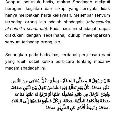
Adapun petunjuk hadis, makna Shadaqah meliputi
beragam kegiatan dan sikap yang ternyata tidak
hanya melibatkan harta kekayaan. Melempar senyum
terhadap orang lain adalah shadaqah (
tabassmuka
ala akhika shadaqah).
Pada hadis ini shadaqah dapat
dilakukan dengan sederhana, cukup melemparkan
senyum terhadap orang lain.
Sedangkan pada hadis lain, terdapat penjelasan nabi
yang lebih detail ketika berbicara tentang macam-
macam shadaqah ini.
قَالَ رَسُوْلُ اللهِ صَلَّى اللهُ عَلَيْهِ وَسَلَّمَ : كُلُّ سُلاَمَى مِنَ النَّاسِ
عَلَيْهِ صَدَقَةٌ، كُلُّ يَوْمٍ تَطْلُعُ فِيْهِ الشَّمْسُ تَعْدِلُ بَيْنَ اثْنَيْنِ صَدَقَةٌ،
وَتُعِيْنُ الرَّجُلَ فِي دَابَّتِهِ فَتَحْمِلُهُ عَلَيْهَا أَوْ تَرْفَعُ لَهُ عَلَيْهَا مَتَاعَهُ
صَدَقَةٌ وَالْكَلِمَةُ الطَّيِّبَةُ صَدَقَةٌ، وَبِكُلِّ خُطْوَةٍ تَمْشِيْهَا إِلَى الصَّلاَةِ
صَدَقَةٌ وَ تُمِيْطُ اْلأَذَى عَنِ الطَّرِيْقِ صَدَقَةٌ.