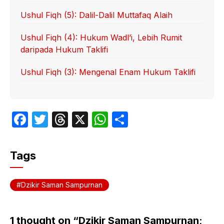
Ushul Fiqh (5): Dalil-Dalil Muttafaq Alaih
Ushul Fiqh (4): Hukum Wadl’i, Lebih Rumit
daripada Hukum Taklifi
Ushul Fiqh (3): Mengenal Enam Hukum Taklifi
F
T
T
X
W
S
a
w
hr
h
h
c
itt
e
at
ar
Tags
e
er
a
s
e
b
d
A
Dzikir Saman Sampurnan
o
s
p
o
p
1 thought on “Dzikir Saman Sampurnan;