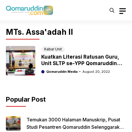
Skip
to
content
MTs. Assa'adah II
Kabar Unit
Kuatkan Literasi Ratusan Guru,
Unit SLTP se-YPP Qomaruddin
Melangsungkan Workshop
Qomaruddin Media
August 20, 2022
Jurnalistik
Popular Post
Temukan 3000 Halaman Manuskrip, Pusat
Studi Pesantren Qomaruddin Selenggarakan