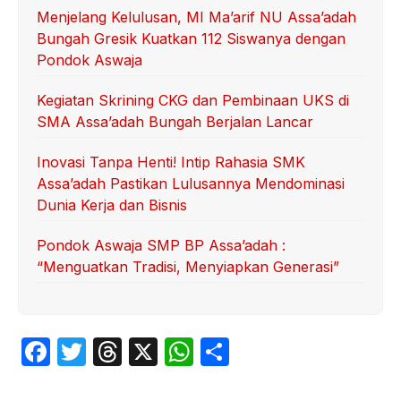
Menjelang Kelulusan, MI Ma’arif NU Assa’adah
Bungah Gresik Kuatkan 112 Siswanya dengan
Pondok Aswaja
Kegiatan Skrining CKG dan Pembinaan UKS di
SMA Assa’adah Bungah Berjalan Lancar
Inovasi Tanpa Henti! Intip Rahasia SMK
Assa’adah Pastikan Lulusannya Mendominasi
Dunia Kerja dan Bisnis
Pondok Aswaja SMP BP Assa’adah :
“Menguatkan Tradisi, Menyiapkan Generasi”
F
T
T
X
W
S
a
w
hr
h
h