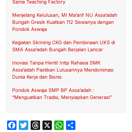
Sama Teaching Factory
Menjelang Kelulusan, MI Ma’arif NU Assa’adah
Bungah Gresik Kuatkan 112 Siswanya dengan
Pondok Aswaja
Kegiatan Skrining CKG dan Pembinaan UKS di
SMA Assa’adah Bungah Berjalan Lancar
Inovasi Tanpa Henti! Intip Rahasia SMK
Assa’adah Pastikan Lulusannya Mendominasi
Dunia Kerja dan Bisnis
Pondok Aswaja SMP BP Assa’adah :
“Menguatkan Tradisi, Menyiapkan Generasi”
F
T
T
X
W
S