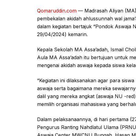
Qomaruddin.com
— Madrasah Aliyan (MA) 
pembekalan akidah ahlussunnah wal jama’a
dalam kegiatan bertajuk “Pondok Aswaja 
29/04/2024) kemarin.
Kepala Sekolah MA Assa’adah, Ismail Chol
Aula MA Assa’adah itu bertujuan untuk 
mengenai akidah aswaja kepada siswa kela
“Kegiatan ini dilaksanakan agar para sisw
aswaja serta bagaimana mereka sewajarny
dalil yang mereka angkat (aswaja NU -red)
memilih organisasi mahasiswa yang berhal
Dalam pelaksanaannya, di hari pertama (27/
Pengurus Ranting Nahdlatul Ulama (PRNU)
Aswaja Center MWCNU Bungah, Hasan M