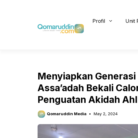
Skip
to
content
Profil
Unit 
Menyiapkan Generasi
Assa’adah Bekali Cal
Penguatan Akidah Ah
Qomaruddin Media
May 2, 2024