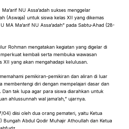
Ma’arif NU Assa’adah sukses menggelar
h (Aswaja) untuk siswa kelas XII yang dikemas
NU MA Ma’arif NU Assa’adah” pada Sabtu-Ahad (28-
ilur Rohman mengatakan kegiatan yang digelar di
memperkuat kembali serta membuka wawasan
s XII yang akan mengahadapi kelulusan.
a memahami pemikiran-pemikiran dan aliran di luar
a membentengi diri dengan mempelajari dasar dan
. Dan tak lupa agar para siswa diarahkan untuk
uan ahlussunnah wal jama’ah,” ujarnya.
04) diisi oleh dua orang pemateri, yaitu Ketua
 Bungah Abdul Qodir Muhajir Athoullah dan Ketua
ahfudz.