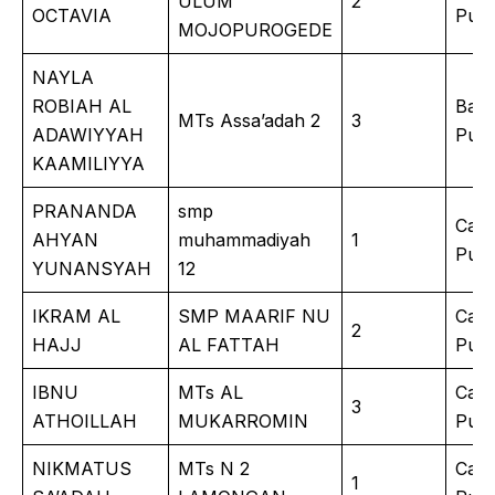
ULUM
2
OCTAVIA
Puisi
MOJOPUROGEDE
NAYLA
ROBIAH AL
Bac
MTs Assa’adah 2
3
ADAWIYYAH
Puisi
KAAMILIYYA
PRANANDA
smp
Catu
AHYAN
muhammadiyah
1
Putr
YUNANSYAH
12
IKRAM AL
SMP MAARIF NU
Catu
2
HAJJ
AL FATTAH
Putr
IBNU
MTs AL
Catu
3
ATHOILLAH
MUKARROMIN
Putr
NIKMATUS
MTs N 2
Catu
1