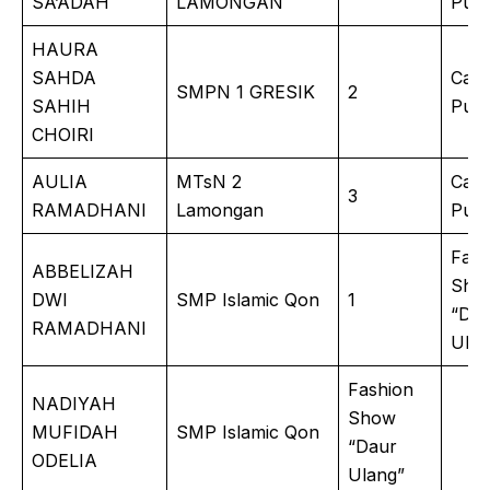
SA’ADAH
LAMONGAN
Putri
HAURA
SAHDA
Catu
SMPN 1 GRESIK
2
SAHIH
Putri
CHOIRI
AULIA
MTsN 2
Catu
3
RAMADHANI
Lamongan
Putri
Fash
ABBELIZAH
Sho
DWI
SMP Islamic Qon
1
“Dau
RAMADHANI
Ulan
Fashion
NADIYAH
Show
MUFIDAH
SMP Islamic Qon
“Daur
ODELIA
Ulang”