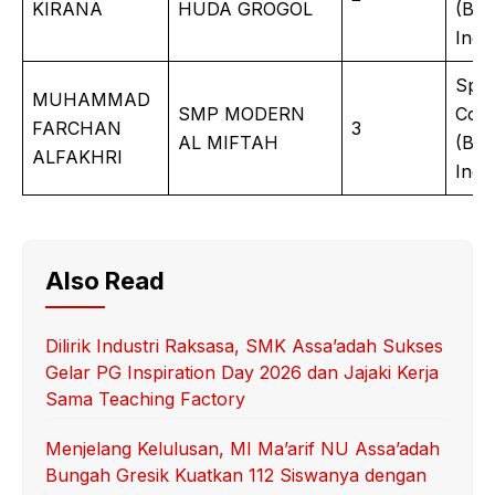
KIRANA
HUDA GROGOL
(Bah
Inggr
Spe
MUHAMMAD
SMP MODERN
Cont
FARCHAN
3
AL MIFTAH
(Bah
ALFAKHRI
Inggr
Also Read
Dilirik Industri Raksasa, SMK Assa’adah Sukses
Gelar PG Inspiration Day 2026 dan Jajaki Kerja
Sama Teaching Factory
Menjelang Kelulusan, MI Ma’arif NU Assa’adah
Bungah Gresik Kuatkan 112 Siswanya dengan