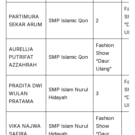
Fash
PARTIMURA
Sho
SMP Islamic Qon
2
SEKAR ARUM
“Dau
Ulan
Fashion
AURELLIA
Show
PUTRIFAT
SMP Islamic Qon
“Daur
AZZAHRAH
Ulang”
Fash
PRADITA DWI
SMP Islam Nurul
Sho
WULAN
3
Hidayah
“Dau
PRATAMA
Ulan
Fashion
VIKA NAJWA
SMP Islam Nurul
Show
SAFIRA
Hidayah
“Daur