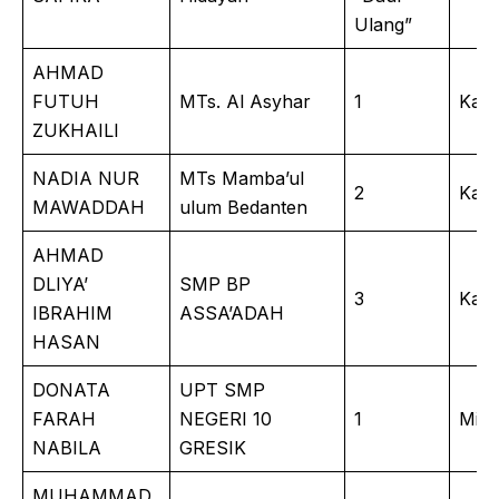
Ulang”
AHMAD
FUTUH
MTs. Al Asyhar
1
Kalig
ZUKHAILI
NADIA NUR
MTs Mamba’ul
2
Kalig
MAWADDAH
ulum Bedanten
AHMAD
DLIYA’
SMP BP
3
Kalig
IBRAHIM
ASSA’ADAH
HASAN
DONATA
UPT SMP
FARAH
NEGERI 10
1
Mini
NABILA
GRESIK
MUHAMMAD