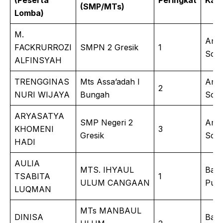
(SMP/MTs)
Lomba)
M.
Anim
FACKRURROZI
SMPN 2 Gresik
1
Scra
ALFINSYAH
TRENGGINAS
Mts Assa’adah I
Anim
2
NURI WIJAYA
Bungah
Scra
ARYASATYA
SMP Negeri 2
Anim
KHOMENI
3
Gresik
Scra
HADI
AULIA
MTS. IHYAUL
Bac
TSABITA
1
ULUM CANGAAN
Puisi
LUQMAN
MTs MANBAUL
DINISA
Bac