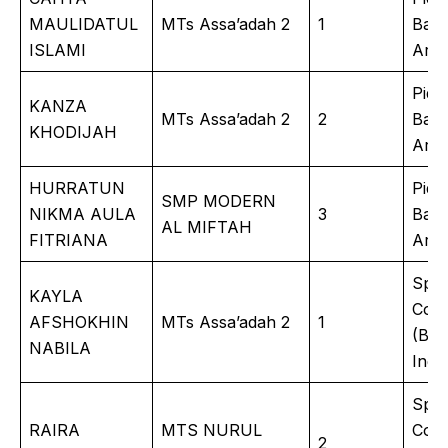
MAULIDATUL
MTs Assa’adah 2
1
Bah
ISLAMI
Ara
Pida
KANZA
MTs Assa’adah 2
2
Bah
KHODIJAH
Ara
HURRATUN
Pida
SMP MODERN
NIKMA AULA
3
Bah
AL MIFTAH
FITRIANA
Ara
Spe
KAYLA
Cont
AFSHOKHIN
MTs Assa’adah 2
1
(Bah
NABILA
Inggr
Spe
RAIRA
MTS NURUL
Cont
2