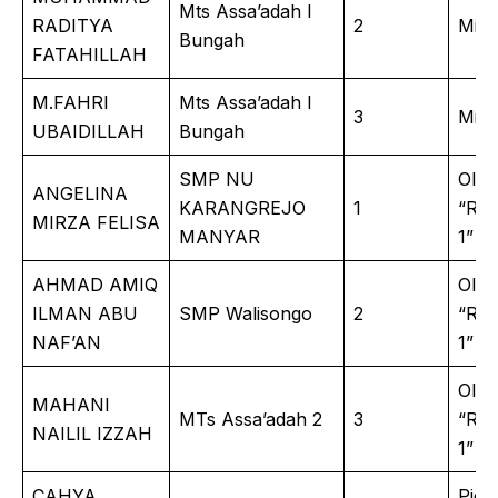
Mts Assa’adah I
RADITYA
2
Mini
Bungah
FATAHILLAH
M.FAHRI
Mts Assa’adah I
3
Mini
UBAIDILLAH
Bungah
SMP NU
Olim
ANGELINA
KARANGREJO
1
“Ran
MIRZA FELISA
MANYAR
1”
AHMAD AMIQ
Olim
ILMAN ABU
SMP Walisongo
2
“Ran
NAF’AN
1”
Olim
MAHANI
MTs Assa’adah 2
3
“Ran
NAILIL IZZAH
1”
CAHYA
Pida