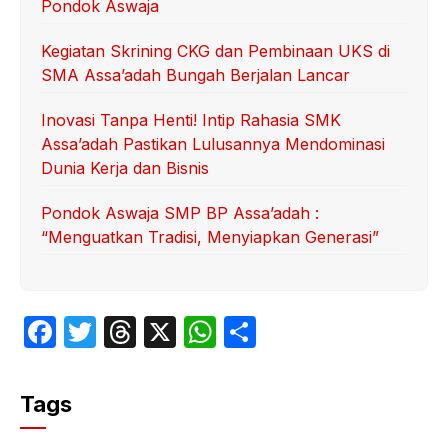
Pondok Aswaja
Kegiatan Skrining CKG dan Pembinaan UKS di
SMA Assa’adah Bungah Berjalan Lancar
Inovasi Tanpa Henti! Intip Rahasia SMK
Assa’adah Pastikan Lulusannya Mendominasi
Dunia Kerja dan Bisnis
Pondok Aswaja SMP BP Assa’adah :
“Menguatkan Tradisi, Menyiapkan Generasi”
F
T
T
X
W
S
a
w
hr
h
h
c
itt
e
at
ar
Tags
e
er
a
s
e