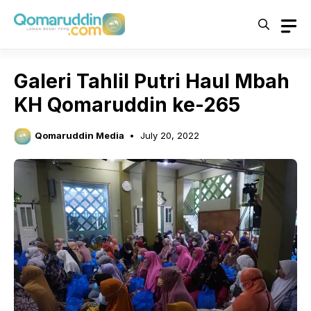
Skip
to
content
Galeri Tahlil Putri Haul Mbah
KH Qomaruddin ke-265
Qomaruddin Media
July 20, 2022