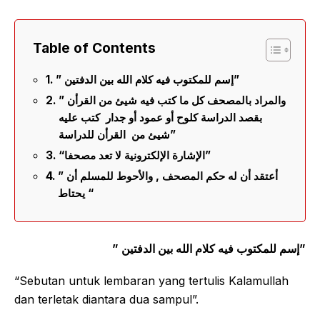
Table of Contents
” إسم للمكتوب فيه كلام الله بين الدفتين”
” والمراد بالمصحف كل ما كتب فيه شيئ من القرأن
بقصد الدراسة كلوح أو عمود أو جدار كتب عليه
شيئ من القرأن للدراسة”
“الإشارة الإلكترونية لا تعد مصحفا”
” أعتقد أن له حكم المصحف , والأحوط للمسلم أن
يحتاط “
” إسم للمكتوب فيه كلام الله بين الدفتين”
“Sebutan untuk lembaran yang tertulis Kalamullah
dan terletak diantara dua sampul”.