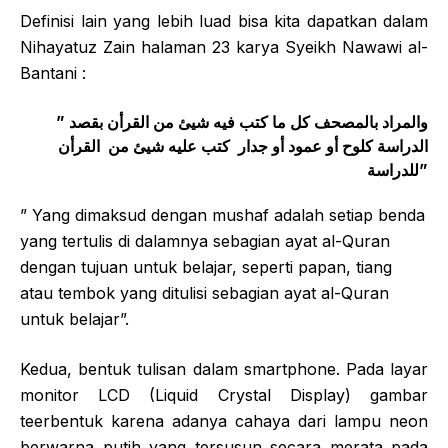
Definisi lain yang lebih luad bisa kita dapatkan dalam
Nihayatuz Zain halaman 23 karya Syeikh Nawawi al-
Bantani :
” والمراد بالمصحف كل ما كتب فيه شيئ من القرأن بقصد
الدراسة كلوح أو عمود أو جدار كتب عليه شيئ من القرأن
للدراسة”
” Yang dimaksud dengan mushaf adalah setiap benda
yang tertulis di dalamnya sebagian ayat al-Quran
dengan tujuan untuk belajar, seperti papan, tiang
atau tembok yang ditulisi sebagian ayat al-Quran
untuk belajar”.
Kedua, bentuk tulisan dalam smartphone. Pada layar
monitor LCD (Liquid Crystal Display) gambar
teerbentuk karena adanya cahaya dari lampu neon
berwarna putih yang tersusun secara merata pada