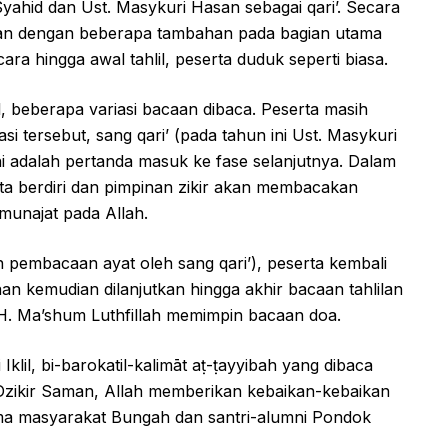
ahid dan Ust. Masykuri Hasan sebagai qari’. Secara
ilan dengan beberapa tambahan pada bagian utama
 acara hingga awal tahlil, peserta duduk seperti biasa.
, beberapa variasi bacaan dibaca. Peserta masih
si tersebut, sang qari’ (pada tahun ini Ust. Masykuri
 adalah pertanda masuk ke fase selanjutnya. Dalam
ta berdiri dan pimpinan zikir akan membacakan
 munajat pada Allah.
gan pembacaan ayat oleh sang qari’), peserta kembali
n kemudian dilanjutkan hingga akhir bacaan tahlilan
.H. Ma’shum Luthfillah memimpin bacaan doa.
klil, bi-barokatil-kalimāt aṭ-ṭayyibah yang dibaca
Dzikir Saman, Allah memberikan kebaikan-kebaikan
ama masyarakat Bungah dan santri-alumni Pondok