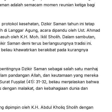
Saman adalah semacam momen reunian ketiga bagi
protokol kesehatan, Dzikir Saman tahun ini tetap
awih di Langgar Agung, acara dipandu oleh Ust. Ahmad
asuh oleh K.H. Moh. Iklil Sholih. Dalam sambutan,
ir Saman demi terus berlangsungnya tradisi ini.
 beliau khawatirkan berakibat pada kurangnya
pentingnya Dzikir Saman sebagai salah satu manhaj
r dalam pandangan Allah, dan keutamaan yang mereka
rat Fuṣṣilat (41): 31-32, beliau menjelaskan bahwa
sus dengan malaikat, dan kebahagiaan dunia dan
g dipimpin oleh K.H. Abdul Kholiq Sholih dengan