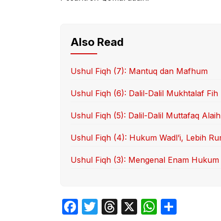
Also Read
Ushul Fiqh (7): Mantuq dan Mafhum
Ushul Fiqh (6): Dalil-Dalil Mukhtalaf Fih
Ushul Fiqh (5): Dalil-Dalil Muttafaq Alaih
Ushul Fiqh (4): Hukum Wadl’i, Lebih Ru
Ushul Fiqh (3): Mengenal Enam Hukum T
F
T
T
X
W
S