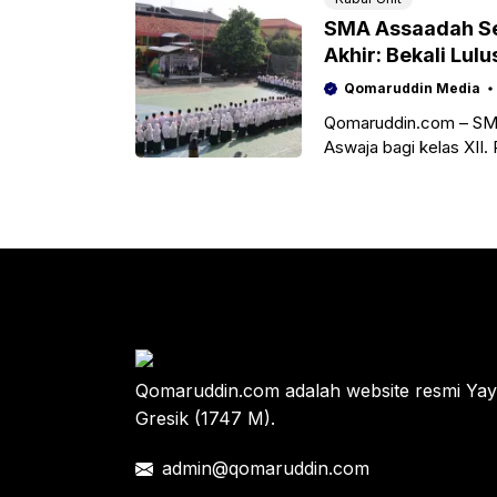
SMA Assaadah Se
Akhir: Bekali Lu
wal Jama’ah.
Qomaruddin Media
Qomaruddin.com – SM
Aswaja bagi kelas XII.
oleh seluruh siswa kela
Qomaruddin.com adalah website resmi Y
Gresik (1747 M).
admin@qomaruddin.com