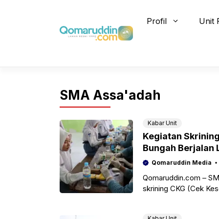
Skip
to
Profil
Unit 
content
SMA Assa'adah
Kabar Unit
Kegiatan Skrini
Bungah Berjalan 
Qomaruddin Media
Qomaruddin.com – SMA
skrining CKG (Cek Kes
(UKS) pada Senin, 10 
Kabar Unit