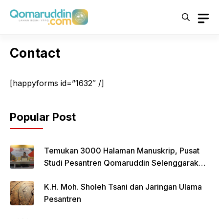
Skip
to
content
Contact
[happyforms id=”1632″ /]
Popular Post
Temukan 3000 Halaman Manuskrip, Pusat
Studi Pesantren Qomaruddin Selenggarakan
FGD
K.H. Moh. Sholeh Tsani dan Jaringan Ulama
Pesantren