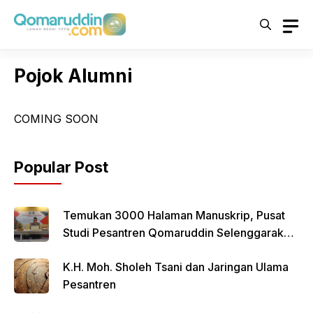
Skip
to
content
Pojok Alumni
COMING SOON
Popular Post
Temukan 3000 Halaman Manuskrip, Pusat
Studi Pesantren Qomaruddin Selenggarakan
FGD
K.H. Moh. Sholeh Tsani dan Jaringan Ulama
Pesantren